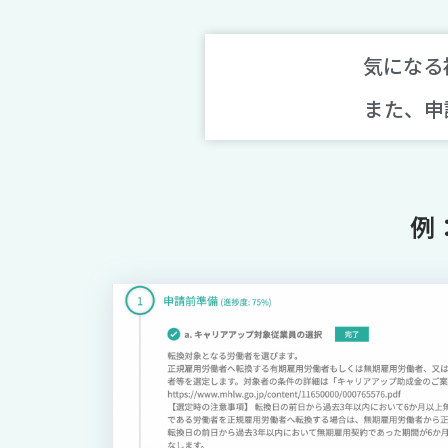
気になる
また、申
例