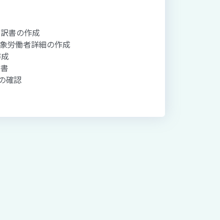
内訳書の作成
対象労働者詳細の作成
作成
立書
トの確認
出