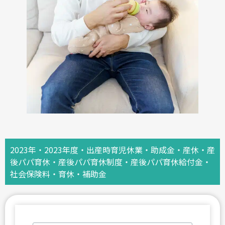
2023年
・
2023年度
・
出産時育児休業
・
助成金
・
産休
・
産
後パパ育休
・
産後パパ育休制度
・
産後パパ育休給付金
・
社会保険料
・
育休
・
補助金